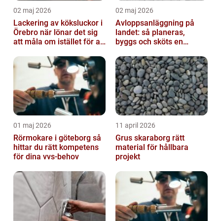
02 maj 2026
02 maj 2026
Lackering av köksluckor i
Avloppsanläggning på
Örebro när lönar det sig
landet: så planeras,
att måla om istället för att
byggs och sköts en
byta?
hållbar lösning
01 maj 2026
11 april 2026
Rörmokare i göteborg så
Grus skaraborg rätt
hittar du rätt kompetens
material för hållbara
för dina vvs-behov
projekt