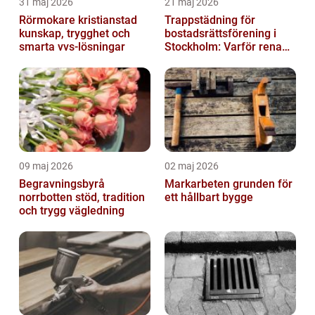
31 maj 2026
21 maj 2026
Rörmokare kristianstad
Trappstädning för
kunskap, trygghet och
bostadsrättsförening i
smarta vvs-lösningar
Stockholm: Varför rena
trapphus gör större
skillnad än du t...
09 maj 2026
02 maj 2026
Begravningsbyrå
Markarbeten grunden för
norrbotten stöd, tradition
ett hållbart bygge
och trygg vägledning