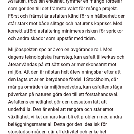
Asfalten, trots sin enkelhet, rymmer en mängd fördelar
som gör den till det främsta valet för många projekt.
Först och främst är asfalten känd för sin hållbarhet; den
står stark mot både slitage och naturens kapriser. Med
korrekt utförd asfaltering minimeras risken för sprickor
och andra skador som uppstår med tiden.
Miljöaspekten spelar även en avgörande roll. Med
dagens teknologiska framsteg, kan asfalt tillverkas och
återanvändas på ett sätt som är mer skonsamt mot
miljön. Att den är nästan helt återvinningsbar efter att
den lagts ut är en betydande fördel. I Stockholm, där
många områden är miljömedvetna, kan asfaltens låga
påverkan på naturen göra den till ett förstahandsval.
Asfaltens enhetlighet gör den dessutom lätt att
underhålla. Den är enkel att rengöra och står emot
växtlighet, vilket annars kan bli ett problem med andra
beläggningsmaterial. Detta gör den idealisk för
storstadsområden där effektivitet och enkelhet