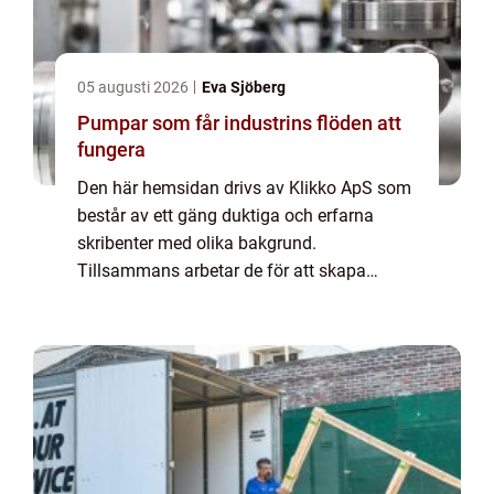
05 augusti 2026
Eva Sjöberg
Pumpar som får industrins flöden att
fungera
Den här hemsidan drivs av Klikko ApS som
består av ett gäng duktiga och erfarna
skribenter med olika bakgrund.
Tillsammans arbetar de för att skapa
aktuellt innehåll till den här sidan. Vi vet hur
utmanande det är att läsa och genomgå en
massa olika ...