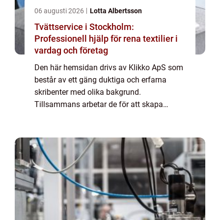
06 augusti 2026
Lotta Albertsson
Tvättservice i Stockholm:
Professionell hjälp för rena textilier i
vardag och företag
Den här hemsidan drivs av Klikko ApS som
består av ett gäng duktiga och erfarna
skribenter med olika bakgrund.
Tillsammans arbetar de för att skapa
aktuellt innehåll till den här sidan. Vi vet hur
utmanande det är att läsa och genomgå en
massa olika ...