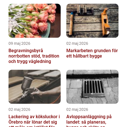
trapphus gör större
skillnad än du t...
09 maj 2026
02 maj 2026
Begravningsbyrå
Markarbeten grunden för
norrbotten stöd, tradition
ett hållbart bygge
och trygg vägledning
02 maj 2026
02 maj 2026
Lackering av köksluckor i
Avloppsanläggning på
Örebro när lönar det sig
landet: så planeras,