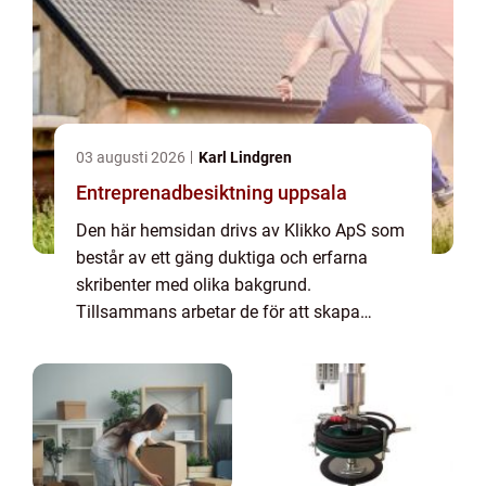
03 augusti 2026
Karl Lindgren
Entreprenadbesiktning uppsala
Den här hemsidan drivs av Klikko ApS som
består av ett gäng duktiga och erfarna
skribenter med olika bakgrund.
Tillsammans arbetar de för att skapa
aktuellt innehåll till den här sidan. Vi vet hur
utmanande det är att läsa och genomgå en
massa olika ...