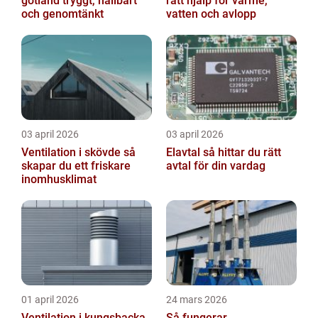
gotland tryggt, hållbart
rätt hjälp för värme,
och genomtänkt
vatten och avlopp
03 april 2026
03 april 2026
Ventilation i skövde så
Elavtal så hittar du rätt
skapar du ett friskare
avtal för din vardag
inomhusklimat
01 april 2026
24 mars 2026
Ventilation i kungsbacka
Så fungerar