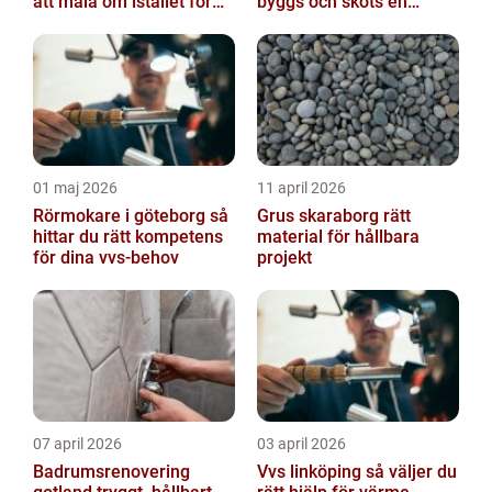
att måla om istället för
byggs och sköts en
att byta?
hållbar lösning
01 maj 2026
11 april 2026
Rörmokare i göteborg så
Grus skaraborg rätt
hittar du rätt kompetens
material för hållbara
för dina vvs-behov
projekt
07 april 2026
03 april 2026
Badrumsrenovering
Vvs linköping så väljer du