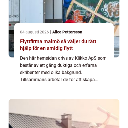
04 augusti 2026
Alice Pettersson
Flyttfirma malmö så väljer du rätt
hjälp för en smidig flytt
Den här hemsidan drivs av Klikko ApS som
består av ett gäng duktiga och erfarna
skribenter med olika bakgrund.
Tillsammans arbetar de för att skapa
aktuellt innehåll till den här sidan. Vi vet hur
utmanande det är att läsa och genomgå en
massa olika ...