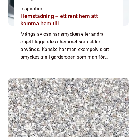
inspiration
Hemstädning – ett rent hem att
komma hem till
Många av oss har smycken eller andra
objekt liggandes i hemmet som aldrig
används. Kanske har man exempelvis ett
smyckeskrin i garderoben som man för
längesedan har glömt bort. Detta
smyckeskrin ska man dock kanske titta
n&a...