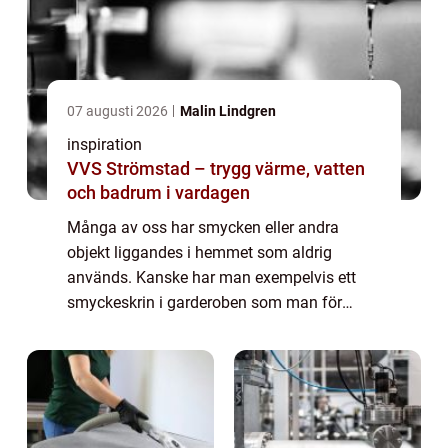
07 augusti 2026
Malin Lindgren
inspiration
VVS Strömstad – trygg värme, vatten
och badrum i vardagen
Många av oss har smycken eller andra
objekt liggandes i hemmet som aldrig
används. Kanske har man exempelvis ett
smyckeskrin i garderoben som man för
längesedan har glömt bort. Detta
smyckeskrin ska man dock kanske titta
n&a...