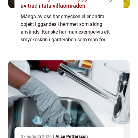
av träd i täta villaområden
Många av oss har smycken eller andra
objekt liggandes i hemmet som aldrig
används. Kanske har man exempelvis ett
smyckeskrin i garderoben som man för
längesedan har glömt bort. Detta
smyckeskrin ska man dock kanske titta
n&a...
07 augusti 2026
Alice Pettersson