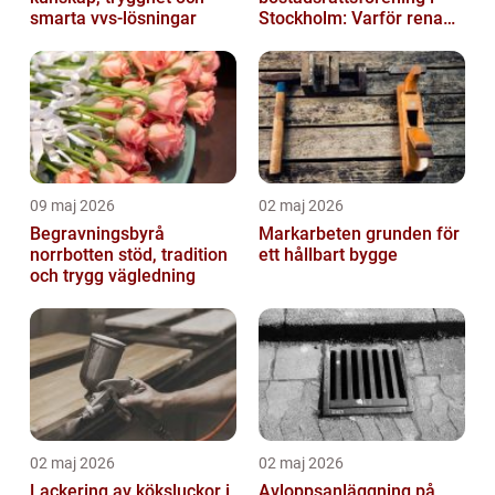
smarta vvs-lösningar
Stockholm: Varför rena
trapphus gör större
skillnad än du t...
09 maj 2026
02 maj 2026
Begravningsbyrå
Markarbeten grunden för
norrbotten stöd, tradition
ett hållbart bygge
och trygg vägledning
02 maj 2026
02 maj 2026
Lackering av köksluckor i
Avloppsanläggning på