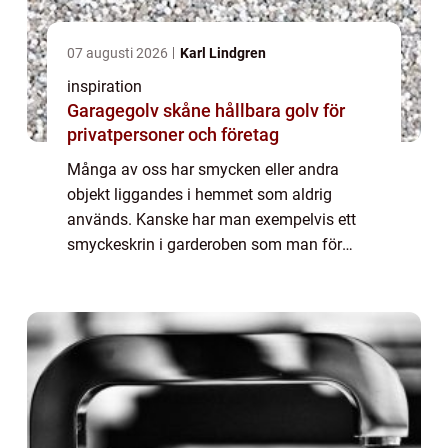
07 augusti 2026
Karl Lindgren
inspiration
Garagegolv skåne hållbara golv för
privatpersoner och företag
Många av oss har smycken eller andra
objekt liggandes i hemmet som aldrig
används. Kanske har man exempelvis ett
smyckeskrin i garderoben som man för
längesedan har glömt bort. Detta
smyckeskrin ska man dock kanske titta
n&a...