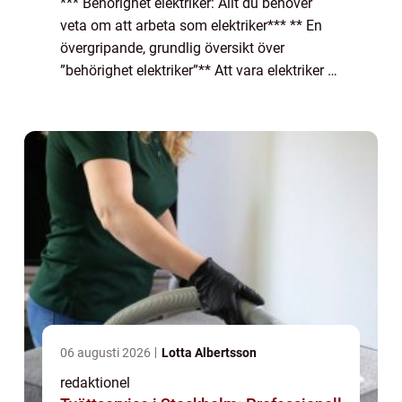
*** Behörighet elektriker: Allt du behöver
veta om att arbeta som elektriker*** ** En
övergripande, grundlig översikt över
”behörighet elektriker”** Att vara elektriker är
ett ansvarsfullt och tekniskt yrke som kräver
specifik kompetens o...
06 augusti 2026
Lotta Albertsson
redaktionel