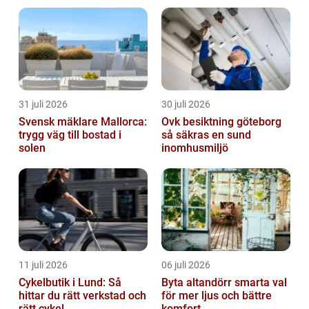
verksamhet
31 juli 2026
30 juli 2026
Svensk mäklare Mallorca:
Ovk besiktning göteborg
trygg väg till bostad i
så säkras en sund
solen
inomhusmiljö
11 juli 2026
06 juli 2026
Cykelbutik i Lund: Så
Byta altandörr smarta val
hittar du rätt verkstad och
för mer ljus och bättre
rätt cykel
komfort