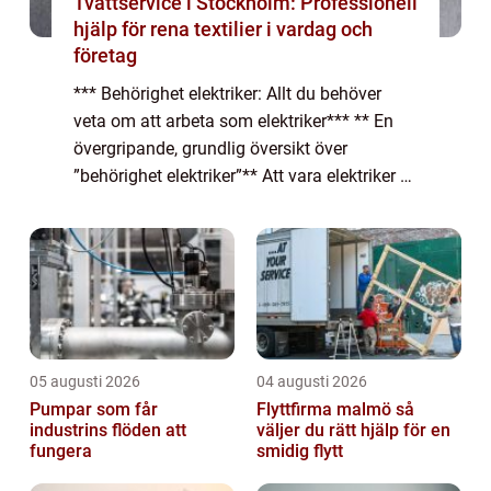
Tvättservice i Stockholm: Professionell
hjälp för rena textilier i vardag och
företag
*** Behörighet elektriker: Allt du behöver
veta om att arbeta som elektriker*** ** En
övergripande, grundlig översikt över
”behörighet elektriker”** Att vara elektriker är
ett ansvarsfullt och tekniskt yrke som kräver
specifik kompetens o...
05 augusti 2026
04 augusti 2026
Pumpar som får
Flyttfirma malmö så
industrins flöden att
väljer du rätt hjälp för en
fungera
smidig flytt