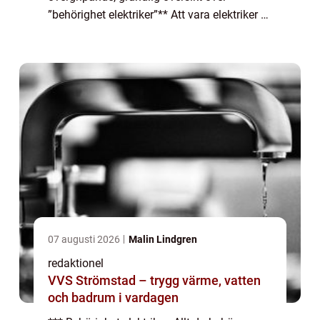
”behörighet elektriker”** Att vara elektriker är
ett ansvarsfullt och tekniskt yrke som kräver
specifik kompetens o...
07 augusti 2026
Malin Lindgren
redaktionel
VVS Strömstad – trygg värme, vatten
och badrum i vardagen