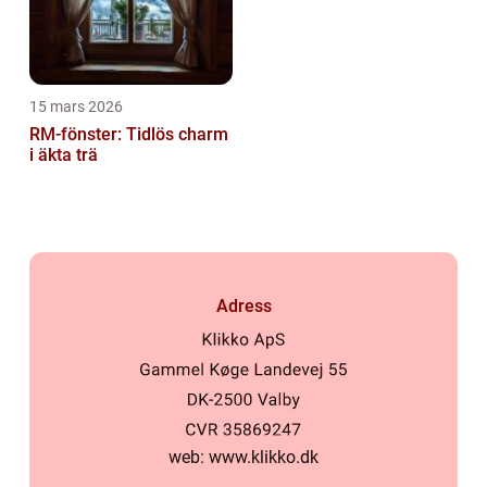
15 mars 2026
RM-fönster: Tidlös charm
i äkta trä
Adress
web:
www.klikko.dk