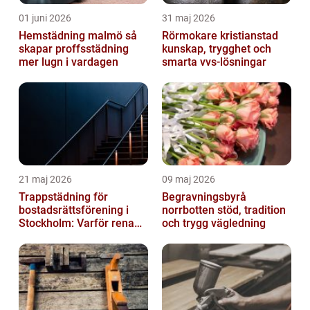
01 juni 2026
31 maj 2026
Hemstädning malmö så
Rörmokare kristianstad
skapar proffsstädning
kunskap, trygghet och
mer lugn i vardagen
smarta vvs-lösningar
21 maj 2026
09 maj 2026
Trappstädning för
Begravningsbyrå
bostadsrättsförening i
norrbotten stöd, tradition
Stockholm: Varför rena
och trygg vägledning
trapphus gör större
skillnad än du t...