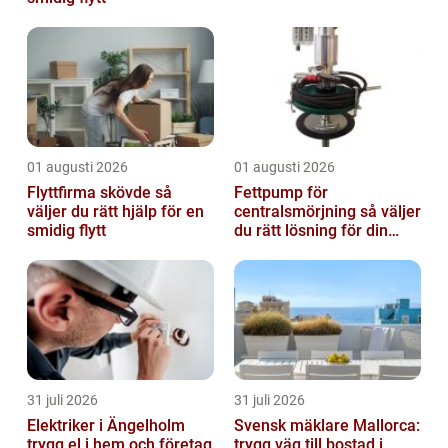
01 augusti 2026
01 augusti 2026
Flyttfirma skövde så
Fettpump för
väljer du rätt hjälp för en
centralsmörjning så väljer
smidig flytt
du rätt lösning för din
verksamhet
31 juli 2026
31 juli 2026
Elektriker i Ängelholm
Svensk mäklare Mallorca:
trygg el i hem och företag
trygg väg till bostad i