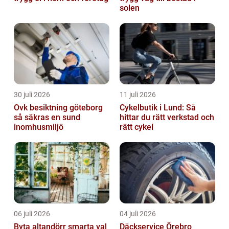
solen
30 juli 2026
11 juli 2026
Ovk besiktning göteborg
Cykelbutik i Lund: Så
så säkras en sund
hittar du rätt verkstad och
inomhusmiljö
rätt cykel
06 juli 2026
04 juli 2026
Byta altandörr smarta val
Däckservice Örebro