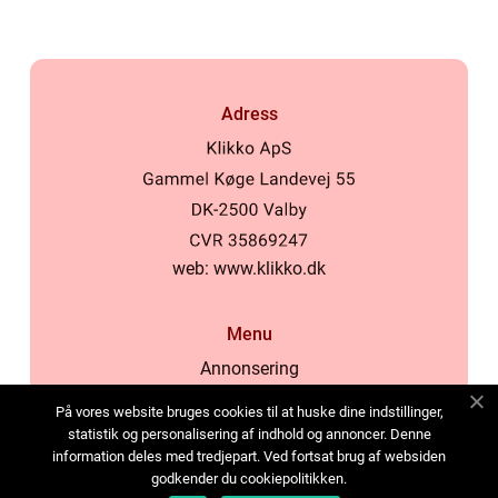
Adress
web:
www.klikko.dk
Menu
Annonsering
Om oss
På vores website bruges cookies til at huske dine indstillinger,
Cookies
statistik og personalisering af indhold og annoncer. Denne
information deles med tredjepart. Ved fortsat brug af websiden
Kontakta oss
godkender du cookiepolitikken.
Sitemap