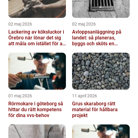
02 maj 2026
02 maj 2026
Lackering av köksluckor i
Avloppsanläggning på
Örebro när lönar det sig
landet: så planeras,
att måla om istället för att
byggs och sköts en
byta?
hållbar lösning
01 maj 2026
11 april 2026
Rörmokare i göteborg så
Grus skaraborg rätt
hittar du rätt kompetens
material för hållbara
för dina vvs-behov
projekt