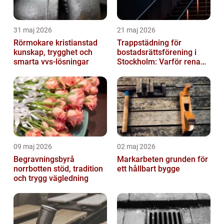
31 maj 2026
21 maj 2026
Rörmokare kristianstad
Trappstädning för
kunskap, trygghet och
bostadsrättsförening i
smarta vvs-lösningar
Stockholm: Varför rena
trapphus gör större
skillnad än du t...
09 maj 2026
02 maj 2026
Begravningsbyrå
Markarbeten grunden för
norrbotten stöd, tradition
ett hållbart bygge
och trygg vägledning