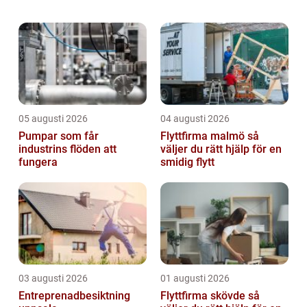
skapa en förlängning av dina
inomhusutrymmen utomhus. Med ett
uterum kan du njuta av n...
05 augusti 2026
04 augusti 2026
Pumpar som får
Flyttfirma malmö så
industrins flöden att
väljer du rätt hjälp för en
fungera
smidig flytt
03 augusti 2026
01 augusti 2026
Entreprenadbesiktning
Flyttfirma skövde så