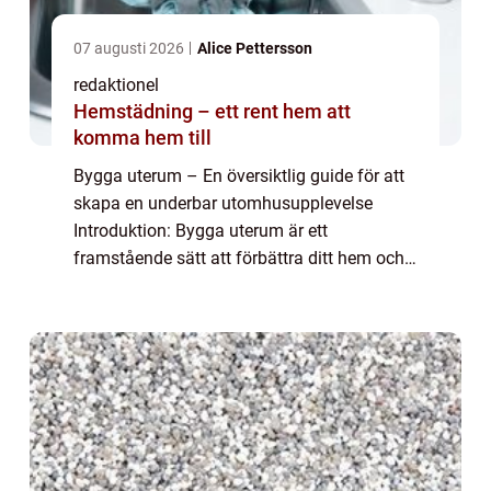
07 augusti 2026
Alice Pettersson
redaktionel
Hemstädning – ett rent hem att
komma hem till
Bygga uterum – En översiktlig guide för att
skapa en underbar utomhusupplevelse
Introduktion: Bygga uterum är ett
framstående sätt att förbättra ditt hem och
skapa en förlängning av dina
inomhusutrymmen utomhus. Med ett
uterum kan du njuta av n...