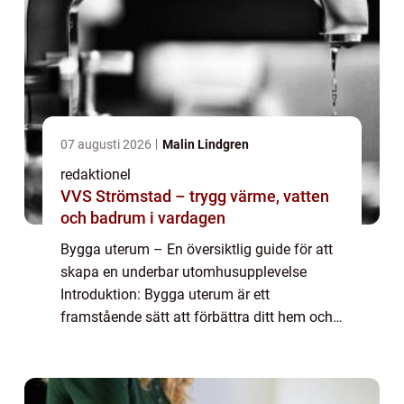
07 augusti 2026
Malin Lindgren
redaktionel
VVS Strömstad – trygg värme, vatten
och badrum i vardagen
Bygga uterum – En översiktlig guide för att
skapa en underbar utomhusupplevelse
Introduktion: Bygga uterum är ett
framstående sätt att förbättra ditt hem och
skapa en förlängning av dina
inomhusutrymmen utomhus. Med ett
uterum kan du njuta av n...