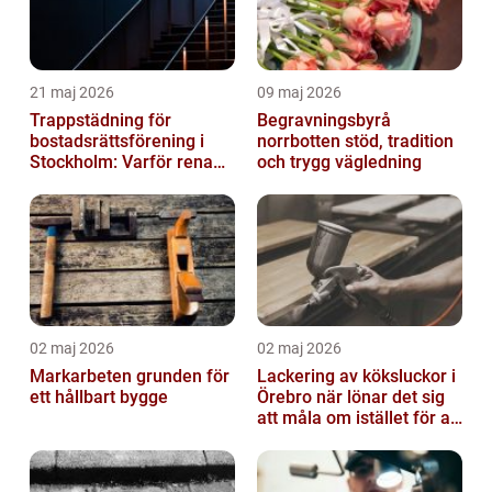
21 maj 2026
09 maj 2026
Trappstädning för
Begravningsbyrå
bostadsrättsförening i
norrbotten stöd, tradition
Stockholm: Varför rena
och trygg vägledning
trapphus gör större
skillnad än du t...
02 maj 2026
02 maj 2026
Markarbeten grunden för
Lackering av köksluckor i
ett hållbart bygge
Örebro när lönar det sig
att måla om istället för att
byta?