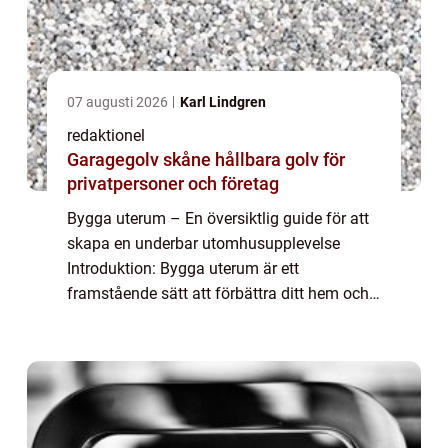
07 augusti 2026
Karl Lindgren
redaktionel
Garagegolv skåne hållbara golv för
privatpersoner och företag
Bygga uterum – En översiktlig guide för att
skapa en underbar utomhusupplevelse
Introduktion: Bygga uterum är ett
framstående sätt att förbättra ditt hem och
skapa en förlängning av dina
inomhusutrymmen utomhus. Med ett
uterum kan du njuta av n...