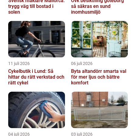
Svensk mäklare Mallorca:
Ovk besiktning göteborg
trygg väg till bostad i
så säkras en sund
solen
inomhusmiljö
11 juli 2026
06 juli 2026
Cykelbutik i Lund: Så
Byta altandörr smarta val
hittar du rätt verkstad och
för mer ljus och bättre
rätt cykel
komfort
04 juli 2026
03 juli 2026