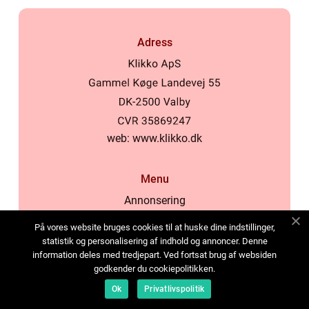
Adress
web:
www.klikko.dk
Menu
Annonsering
Om oss
På vores website bruges cookies til at huske dine indstillinger,
Cookies
statistik og personalisering af indhold og annoncer. Denne
information deles med tredjepart. Ved fortsat brug af websiden
Kontakta oss
godkender du cookiepolitikken.
Sitemap
Ok
Privatlivspolitik