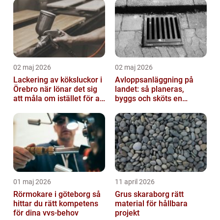
02 maj 2026
02 maj 2026
Lackering av köksluckor i
Avloppsanläggning på
Örebro när lönar det sig
landet: så planeras,
att måla om istället för att
byggs och sköts en
byta?
hållbar lösning
01 maj 2026
11 april 2026
Rörmokare i göteborg så
Grus skaraborg rätt
hittar du rätt kompetens
material för hållbara
för dina vvs-behov
projekt