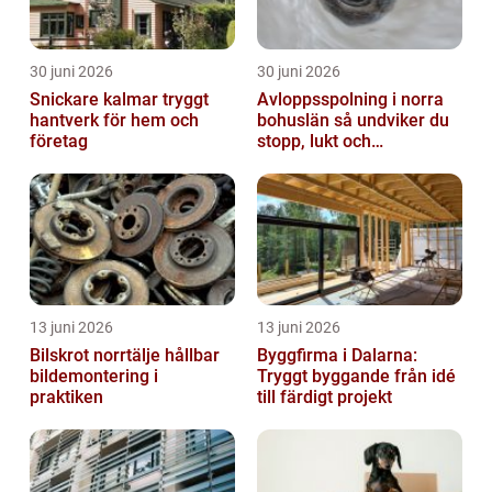
30 juni 2026
30 juni 2026
Snickare kalmar tryggt
Avloppsspolning i norra
hantverk för hem och
bohuslän så undviker du
företag
stopp, lukt och
vattenskador
13 juni 2026
13 juni 2026
Bilskrot norrtälje hållbar
Byggfirma i Dalarna:
bildemontering i
Tryggt byggande från idé
praktiken
till färdigt projekt