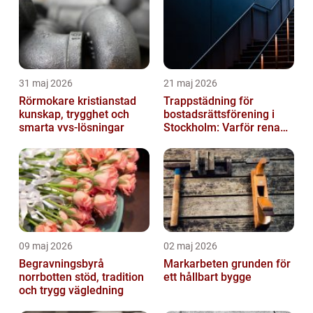
31 maj 2026
21 maj 2026
Rörmokare kristianstad
Trappstädning för
kunskap, trygghet och
bostadsrättsförening i
smarta vvs-lösningar
Stockholm: Varför rena
trapphus gör större
skillnad än du t...
09 maj 2026
02 maj 2026
Begravningsbyrå
Markarbeten grunden för
norrbotten stöd, tradition
ett hållbart bygge
och trygg vägledning