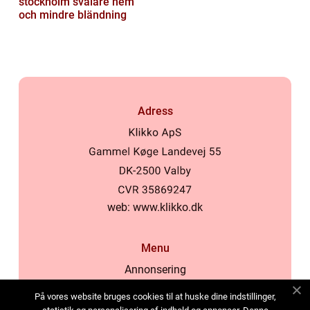
stockholm svalare hem
och mindre bländning
Adress
web:
www.klikko.dk
Menu
Annonsering
Om oss
På vores website bruges cookies til at huske dine indstillinger,
Cookies