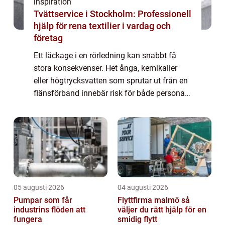
inspiration
Tvättservice i Stockholm: Professionell
hjälp för rena textilier i vardag och
företag
Ett läckage i en rörledning kan snabbt få
stora konsekvenser. Het ånga, kemikalier
eller högtrycksvatten som sprutar ut från en
flänsförband innebär risk för både personal,
utrustning och driftstopp. Här spelar
Flänsskydd en avgörande roll. Med rätt ...
05 augusti 2026
04 augusti 2026
Pumpar som får
Flyttfirma malmö så
industrins flöden att
väljer du rätt hjälp för en
fungera
smidig flytt