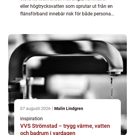
eller högtrycksvatten som sprutar ut från en
flänsförband innebär risk för både personal,
utrustning och driftstopp. Här spelar
Flänsskydd en avgörande roll. Med rätt ...
07 augusti 2026
Malin Lindgren
inspiration
VVS Strömstad – trygg värme, vatten
och badrum i vardagen