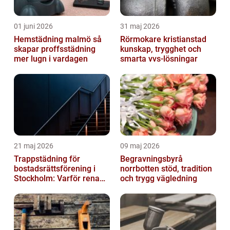
01 juni 2026
31 maj 2026
Hemstädning malmö så
Rörmokare kristianstad
skapar proffsstädning
kunskap, trygghet och
mer lugn i vardagen
smarta vvs-lösningar
21 maj 2026
09 maj 2026
Trappstädning för
Begravningsbyrå
bostadsrättsförening i
norrbotten stöd, tradition
Stockholm: Varför rena
och trygg vägledning
trapphus gör större
skillnad än du t...