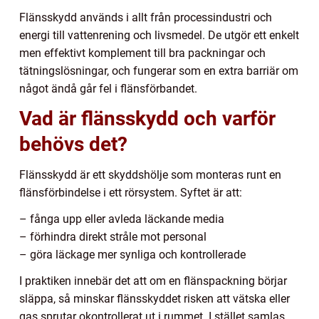
Flänsskydd används i allt från processindustri och
energi till vattenrening och livsmedel. De utgör ett enkelt
men effektivt komplement till bra packningar och
tätningslösningar, och fungerar som en extra barriär om
något ändå går fel i flänsförbandet.
Vad är flänsskydd och varför
behövs det?
Flänsskydd är ett skyddshölje som monteras runt en
flänsförbindelse i ett rörsystem. Syftet är att:
– fånga upp eller avleda läckande media
– förhindra direkt stråle mot personal
– göra läckage mer synliga och kontrollerade
I praktiken innebär det att om en flänspackning börjar
släppa, så minskar flänsskyddet risken att vätska eller
gas sprutar okontrollerat ut i rummet. I stället samlas