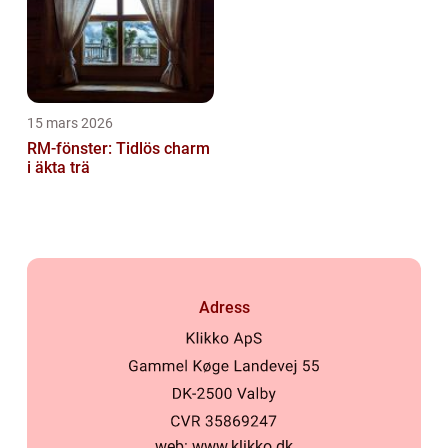
15 mars 2026
RM-fönster: Tidlös charm
i äkta trä
Adress
web:
www.klikko.dk