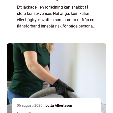
Ett läckage i en rörledning kan snabbt få
stora konsekvenser. Het ånga, kemikalier
eller högtrycksvatten som sprutar ut från en
flänsförband innebär risk för både personal,
utrustning och driftstopp. Här spelar
Flänsskydd en avgörande roll. Med rätt ...
06 augusti 2026
Lotta Albertsson