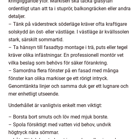
kringliggande ytor. Markisen ska täcka glasytan
ordentligt utan att ta i stuprör, balkongräcken eller andra
detaljer.
– Tänk på väderstreck söderläge kräver ofta kraftigare
solskydd än öst- eller västläge. I västläge är kvällssolen
stark, särskilt sommartid.
– Ta hänsyn till fasadtyp montage i trä, puts eller tegel
kräver olika infästningar. En professionell montör vet
vilka beslag som behövs för säker förankring.
– Samordna flera fönster på en fasad med många
fönster kan olika markiser ge ett rörigt intryck.
Genomtänkta linjer och samma duk ger ett lugnare och
mer enhetligt utseende.
Underhållet är vanligtvis enkelt men viktigt:
– Borsta bort smuts och löv med mjuk borste.
– Spola försiktigt med vatten vid behov, undvik
högtryck nära sömmar.