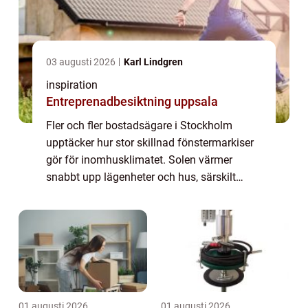
03 augusti 2026
Karl Lindgren
inspiration
Entreprenadbesiktning uppsala
Fler och fler bostadsägare i Stockholm
upptäcker hur stor skillnad fönstermarkiser
gör för inomhusklimatet. Solen värmer
snabbt upp lägenheter och hus, särskilt
genom stora fönster i söder- och västerläge.
Med fönstermarkiser Stockholm går det att
mi...
01 augusti 2026
01 augusti 2026