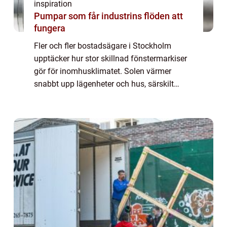
inspiration
Pumpar som får industrins flöden att
fungera
Fler och fler bostadsägare i Stockholm
upptäcker hur stor skillnad fönstermarkiser
gör för inomhusklimatet. Solen värmer
snabbt upp lägenheter och hus, särskilt
genom stora fönster i söder- och västerläge.
Med fönstermarkiser Stockholm går det att
mi...