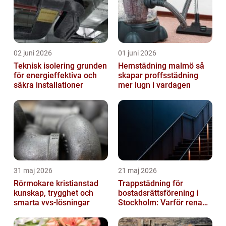
02 juni 2026
01 juni 2026
Teknisk isolering grunden
Hemstädning malmö så
för energieffektiva och
skapar proffsstädning
säkra installationer
mer lugn i vardagen
31 maj 2026
21 maj 2026
Rörmokare kristianstad
Trappstädning för
kunskap, trygghet och
bostadsrättsförening i
smarta vvs-lösningar
Stockholm: Varför rena
trapphus gör större
skillnad än du t...