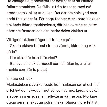
De vanligaste modellerna för bostäder är så kallade
fallarmsmarkiser. De fälls ut från fasaden med två
armar som vinklar ut duken. Det ger bra solskydd men
ändå fri sikt nedåt. För höga fönster eller kontorslokaler
används ibland markisoletter, där den övre delen sitter
närmare fasaden och den nedre delen vinklas ut.
Viktiga funktionsfrågor att fundera på:
– Ska markisen främst stoppa värme, bländning eller
båda?
– Hur utsatt är huset för vind?
– Behövs en diskret modell som smälter in, eller en
markis som får ta plats?
2. Färg och duk
Markisduken påverkar både hur markisen ser ut och hur
effektivt den skyddar mot sol och värme. Ljusare dukar
släpper in mer ljus men reflekterar värme bra. Mörkare
dukar ger mer skugga och minskar bländning effektivt,