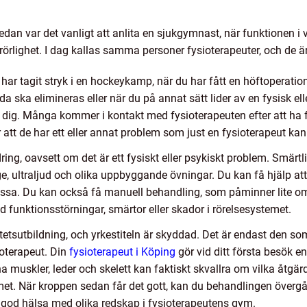
edan var det vanligt att anlita en sjukgymnast, när funktionen i 
 rörlighet. I dag kallas samma personer fysioterapeuter, och de ä
 har tagit stryk i en hockeykamp, när du har fått en höftoperatio
a ska elimineras eller när du på annat sätt lider av en fysisk el
ig. Många kommer i kontakt med fysioterapeuten efter att ha f
 att de har ett eller annat problem som just en fysioterapeut kan 
ring, oavsett om det är ett fysiskt eller psykiskt problem. Smär
 ultraljud och olika uppbyggande övningar. Du kan få hjälp att 
a. Du kan också få manuell behandling, som påminner lite om 
 funktionsstörningar, smärtor eller skador i rörelsesystemet.
itetsutbildning, och yrkestiteln är skyddad. Det är endast den so
ioterapeut. Din
fysioterapeut i Köping
gör vid ditt första besök e
a muskler, leder och skelett kan faktiskt skvallra om vilka åtgä
. När kroppen sedan får det gott, kan du behandlingen övergå ti
 god hälsa med olika redskap i fysioterapeutens gym.