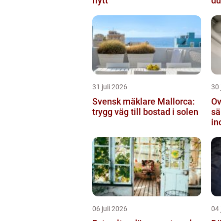
flytt
du
ve
31 juli 2026
30 
Svensk mäklare Mallorca:
Ov
trygg väg till bostad i solen
sä
in
06 juli 2026
04 