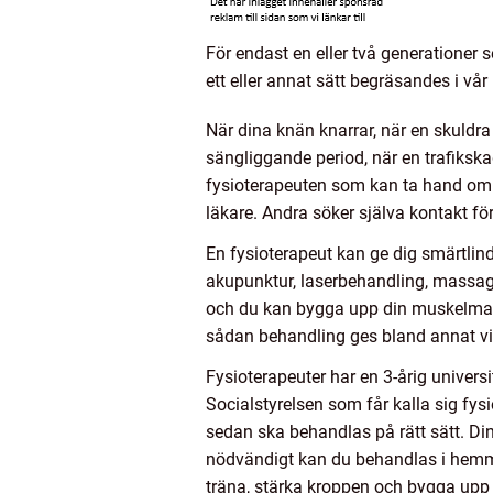
För endast en eller två generationer s
ett eller annat sätt begräsandes i vår
När dina knän knarrar, när en skuldra
sängliggande period, när en trafikskad
fysioterapeuten som kan ta hand om d
läkare. Andra söker själva kontakt för
En fysioterapeut kan ge dig smärtlind
akupunktur, laserbehandling, massage,
och du kan bygga upp din muskelmass
sådan behandling ges bland annat vid
Fysioterapeuter har en 3-årig univers
Socialstyrelsen som får kalla sig fys
sedan ska behandlas på rätt sätt. Din
nödvändigt kan du behandlas i hemmet
träna, stärka kroppen och bygga upp