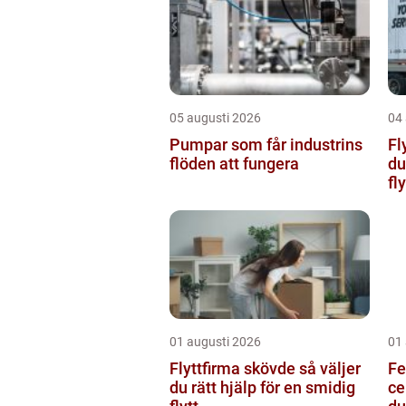
05 augusti 2026
04
Pumpar som får industrins
Fly
flöden att fungera
du
fly
01 augusti 2026
01
Flyttfirma skövde så väljer
Fe
du rätt hjälp för en smidig
cen