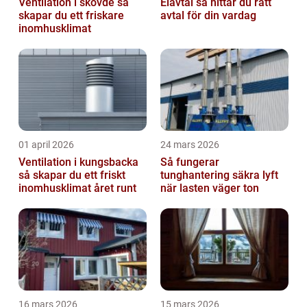
Ventilation i skövde så
Elavtal så hittar du rätt
skapar du ett friskare
avtal för din vardag
inomhusklimat
01 april 2026
24 mars 2026
Ventilation i kungsbacka
Så fungerar
så skapar du ett friskt
tunghantering säkra lyft
inomhusklimat året runt
när lasten väger ton
16 mars 2026
15 mars 2026