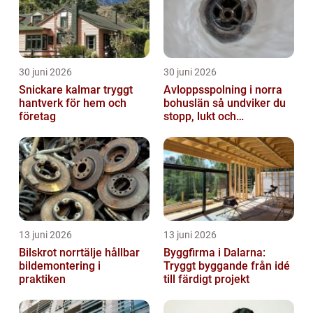
30 juni 2026
30 juni 2026
Snickare kalmar tryggt
Avloppsspolning i norra
hantverk för hem och
bohuslän så undviker du
företag
stopp, lukt och
vattenskador
13 juni 2026
13 juni 2026
Bilskrot norrtälje hållbar
Byggfirma i Dalarna:
bildemontering i
Tryggt byggande från idé
praktiken
till färdigt projekt