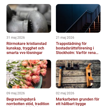
31 maj 2026
21 maj 2026
Rörmokare kristianstad
Trappstädning för
kunskap, trygghet och
bostadsrättsförening i
smarta vvs-lösningar
Stockholm: Varför rena
trapphus gör större
skillnad än du t...
09 maj 2026
02 maj 2026
Begravningsbyrå
Markarbeten grunden för
norrbotten stöd, tradition
ett hållbart bygge