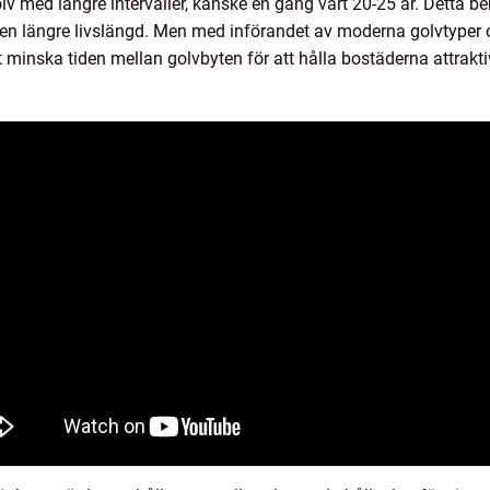
v med längre intervaller, kanske en gång vart 20-25 år. Detta be
e en längre livslängd. Men med införandet av moderna golvtype
t minska tiden mellan golvbyten för att hålla bostäderna attrakt