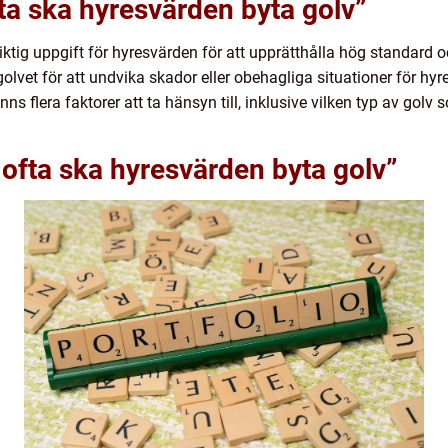
fta ska hyresvärden byta golv”
viktig uppgift för hyresvärden för att upprätthålla hög standard
 golvet för att undvika skador eller obehagliga situationer för hy
inns flera faktorer att ta hänsyn till, inklusive vilken typ av g
 ofta ska hyresvärden byta golv”