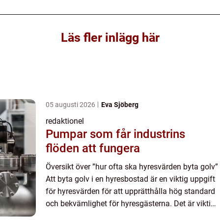
Läs fler inlägg här
05 augusti 2026
Eva Sjöberg
redaktionel
Pumpar som får industrins
flöden att fungera
Översikt över ”hur ofta ska hyresvärden byta golv”
Att byta golv i en hyresbostad är en viktig uppgift
för hyresvärden för att upprätthålla hög standard
och bekvämlighet för hyresgästerna. Det är viktigt
att löpande underhålla golvet för ...