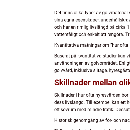
Det finns olika typer av golvmaterial 
sina egna egenskaper, underhållskrav o
och har en rimlig livslängd på cirka 
vattentåligt och enkelt att rengöra. 
Kvantitativa mätningar om ”hur ofta 
Baserat på kvantitativa studier kan v
användningen av golvområdet. Enligt
golvvård, inklusive slitage, hyresgäs
Skillnader mellan oli
Skillnader i hur ofta hyresvärden bör 
dess livslängd. Till exempel kan ett 
ett sovrum med mindre trafik. Dessu
Historisk genomgång av för- och nack