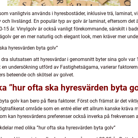
som vanligtvis används i hyresbostäder, inklusive trä, laminat, vi
ch livslängd. En populär typ av golv är laminat, eftersom det är t
10-15 år. Vinylgolv är också vanligt förekommande, särskilt i ba
Trägolv ger en mer naturlig och elegant look, men kräver mer unde
ska hyresvärden byta golv”
i dra slutsatsen att hyresvärdar i genomsnitt byter sina golv var
 en undersökning utförd av Fastighetsägarna, varierar faktorer
ters beteende och skötsel av golvet.
ka ”hur ofta ska hyresvärden byta go
byta golv kan bero på flera faktorer. Först och främst är det vikt
högtrafikerat område som en entré eller ett allrum kanske kräva 
tom kan hyresvärdens preferenser också inverka på frekvensen a
delar med olika ”hur ofta ska hyresvärden byta golv”