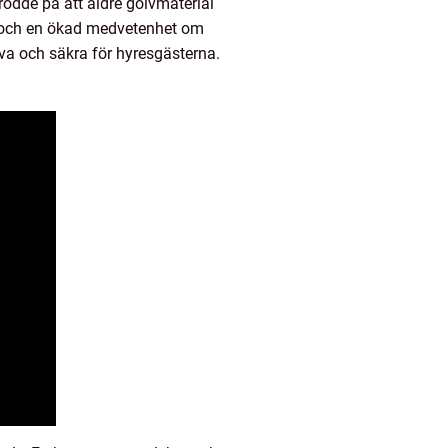
rodde på att äldre golvmaterial
r och en ökad medvetenhet om
iva och säkra för hyresgästerna.