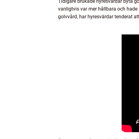
Tidigare brukade hyresvärdar byta gol
vanligtvis var mer hållbara och had
golvvård, har hyresvärdar tenderat at