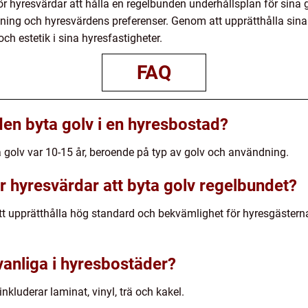
r hyresvärdar att hålla en regelbunden underhållsplan för sina 
ning och hyresvärdens preferenser. Genom att upprätthålla sina 
ch estetik i sina hyresfastigheter.
FAQ
den byta golv i en hyresbostad?
 golv var 10-15 år, beroende på typ av golv och användning.
för hyresvärdar att byta golv regelbundet?
 att upprätthålla hög standard och bekvämlighet för hyresgäste
 vanliga i hyresbostäder?
nkluderar laminat, vinyl, trä och kakel.