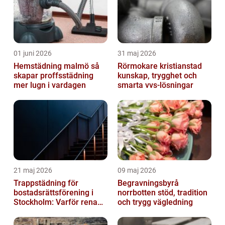
01 juni 2026
31 maj 2026
Hemstädning malmö så
Rörmokare kristianstad
skapar proffsstädning
kunskap, trygghet och
mer lugn i vardagen
smarta vvs-lösningar
21 maj 2026
09 maj 2026
Trappstädning för
Begravningsbyrå
bostadsrättsförening i
norrbotten stöd, tradition
Stockholm: Varför rena
och trygg vägledning
trapphus gör större
skillnad än du t...