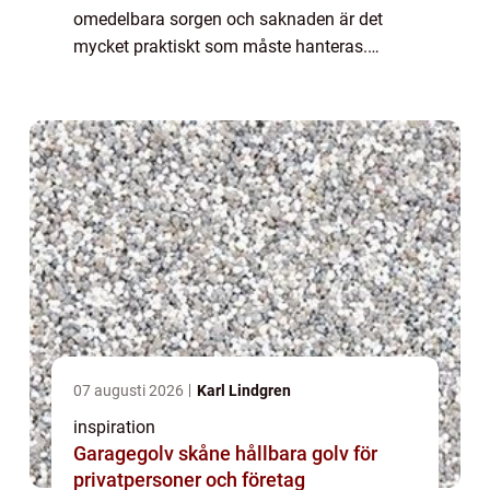
omedelbara sorgen och saknaden är det
mycket praktiskt som måste hanteras.
Genom att vända sig till en
begravningsbyråkan man få hjälp med allt
samtidigt som man f...
07 augusti 2026
Karl Lindgren
inspiration
Garagegolv skåne hållbara golv för
privatpersoner och företag