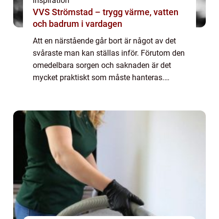
inspiration
VVS Strömstad – trygg värme, vatten
och badrum i vardagen
Att en närstående går bort är något av det
svåraste man kan ställas inför. Förutom den
omedelbara sorgen och saknaden är det
mycket praktiskt som måste hanteras.
Genom att vända sig till en
begravningsbyråkan man få hjälp med allt
samtidigt som man f...