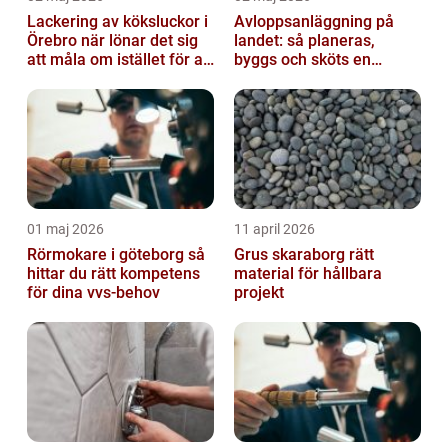
Lackering av köksluckor i
Avloppsanläggning på
Örebro när lönar det sig
landet: så planeras,
att måla om istället för att
byggs och sköts en
byta?
hållbar lösning
01 maj 2026
11 april 2026
Rörmokare i göteborg så
Grus skaraborg rätt
hittar du rätt kompetens
material för hållbara
för dina vvs-behov
projekt