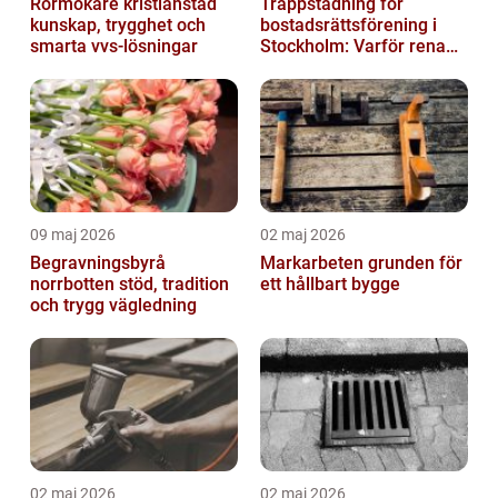
Rörmokare kristianstad
Trappstädning för
kunskap, trygghet och
bostadsrättsförening i
smarta vvs-lösningar
Stockholm: Varför rena
trapphus gör större
skillnad än du t...
09 maj 2026
02 maj 2026
Begravningsbyrå
Markarbeten grunden för
norrbotten stöd, tradition
ett hållbart bygge
och trygg vägledning
02 maj 2026
02 maj 2026