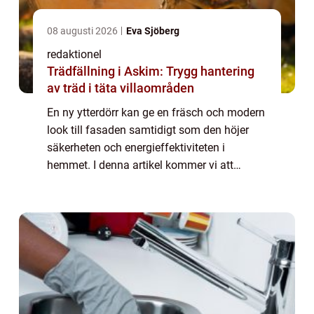
08 augusti 2026
Eva Sjöberg
redaktionel
Trädfällning i Askim: Trygg hantering
av träd i täta villaområden
En ny ytterdörr kan ge en fräsch och modern
look till fasaden samtidigt som den höjer
säkerheten och energieffektiviteten i
hemmet. I denna artikel kommer vi att
utforska olika aspekter av att renovera
ytterdörren, från typer av dörrar till
historisk...