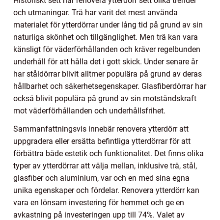
Historiskt sett har renovera ytterdörr sett olika trender
och utmaningar. Trä har varit det mest använda
materialet för ytterdörrar under lång tid på grund av sin
naturliga skönhet och tillgänglighet. Men trä kan vara
känsligt för väderförhållanden och kräver regelbunden
underhåll för att hålla det i gott skick. Under senare år
har ståldörrar blivit alltmer populära på grund av deras
hållbarhet och säkerhetsegenskaper. Glasfiberdörrar har
också blivit populära på grund av sin motståndskraft
mot väderförhållanden och underhållsfrihet.
Sammanfattningsvis innebär renovera ytterdörr att
uppgradera eller ersätta befintliga ytterdörrar för att
förbättra både estetik och funktionalitet. Det finns olika
typer av ytterdörrar att välja mellan, inklusive trä, stål,
glasfiber och aluminium, var och en med sina egna
unika egenskaper och fördelar. Renovera ytterdörr kan
vara en lönsam investering för hemmet och ge en
avkastning på investeringen upp till 74%. Valet av