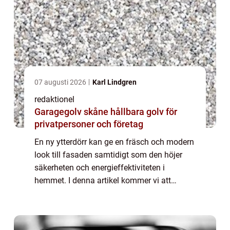
07 augusti 2026
Karl Lindgren
redaktionel
Garagegolv skåne hållbara golv för
privatpersoner och företag
En ny ytterdörr kan ge en fräsch och modern
look till fasaden samtidigt som den höjer
säkerheten och energieffektiviteten i
hemmet. I denna artikel kommer vi att
utforska olika aspekter av att renovera
ytterdörren, från typer av dörrar till
historisk...