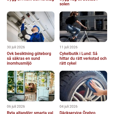
solen
30 juli 2026
11 juli 2026
Ovk besiktning göteborg
Cykelbutik i Lund: Så
så säkras en sund
hittar du rätt verkstad och
inomhusmiljö
rätt cykel
06 juli 2026
04 juli 2026
Byta altandörr smarta val
Däckservice Örebro