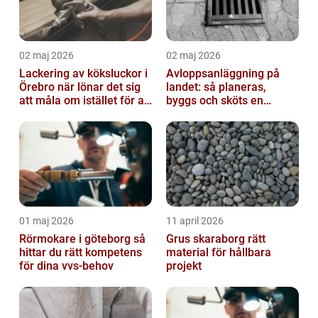
02 maj 2026
02 maj 2026
Lackering av köksluckor i
Avloppsanläggning på
Örebro när lönar det sig
landet: så planeras,
att måla om istället för att
byggs och sköts en
byta?
hållbar lösning
01 maj 2026
11 april 2026
Rörmokare i göteborg så
Grus skaraborg rätt
hittar du rätt kompetens
material för hållbara
för dina vvs-behov
projekt