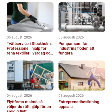
ytterdörren, från typer av dörrar till
historisk...
06 augusti 2026
05 augusti 2026
Tvättservice i Stockholm:
Pumpar som får
Professionell hjälp för
industrins flöden att
rena textilier i vardag och
fungera
företag
04 augusti 2026
03 augusti 2026
Flyttfirma malmö så
Entreprenadbesiktning
väljer du rätt hjälp för en
uppsala
smidig flytt