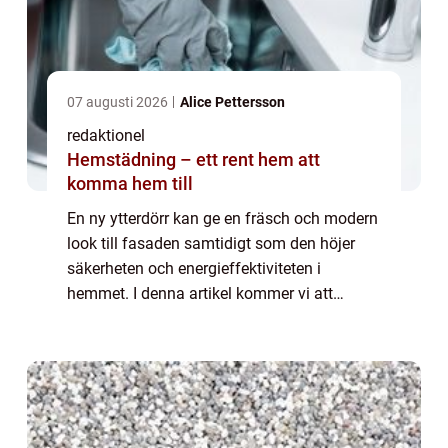
07 augusti 2026
Alice Pettersson
redaktionel
Hemstädning – ett rent hem att
komma hem till
En ny ytterdörr kan ge en fräsch och modern
look till fasaden samtidigt som den höjer
säkerheten och energieffektiviteten i
hemmet. I denna artikel kommer vi att
utforska olika aspekter av att renovera
ytterdörren, från typer av dörrar till
historisk...