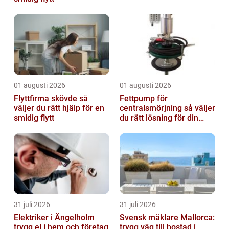
01 augusti 2026
01 augusti 2026
Flyttfirma skövde så
Fettpump för
väljer du rätt hjälp för en
centralsmörjning så väljer
smidig flytt
du rätt lösning för din
verksamhet
31 juli 2026
31 juli 2026
Elektriker i Ängelholm
Svensk mäklare Mallorca:
trygg el i hem och företag
trygg väg till bostad i