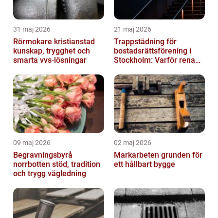
31 maj 2026
21 maj 2026
Rörmokare kristianstad
Trappstädning för
kunskap, trygghet och
bostadsrättsförening i
smarta vvs-lösningar
Stockholm: Varför rena
trapphus gör större
skillnad än du t...
09 maj 2026
02 maj 2026
Begravningsbyrå
Markarbeten grunden för
norrbotten stöd, tradition
ett hållbart bygge
och trygg vägledning