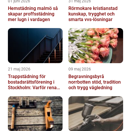
01 juni 2026
31 maj 2026
Hemstädning malmö så
Rörmokare kristianstad
skapar proffsstädning
kunskap, trygghet och
mer lugn i vardagen
smarta vvs-lösningar
21 maj 2026
09 maj 2026
Trappstädning för
Begravningsbyrå
bostadsrättsförening i
norrbotten stöd, tradition
Stockholm: Varför rena
och trygg vägledning
trapphus gör större
skillnad än du t...