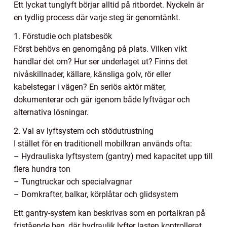
Ett lyckat tunglyft börjar alltid på ritbordet. Nyckeln är
en tydlig process där varje steg är genomtänkt.
1. Förstudie och platsbesök
Först behövs en genomgång på plats. Vilken vikt
handlar det om? Hur ser underlaget ut? Finns det
nivåskillnader, källare, känsliga golv, rör eller
kabelstegar i vägen? En seriös aktör mäter,
dokumenterar och går igenom både lyftvägar och
alternativa lösningar.
2. Val av lyftsystem och stödutrustning
I stället för en traditionell mobilkran används ofta:
– Hydrauliska lyftsystem (gantry) med kapacitet upp till
flera hundra ton
– Tungtruckar och specialvagnar
– Domkrafter, balkar, körplåtar och glidsystem
Ett gantry-system kan beskrivas som en portalkran på
fristående ben, där hydraulik lyfter lasten kontrollerat