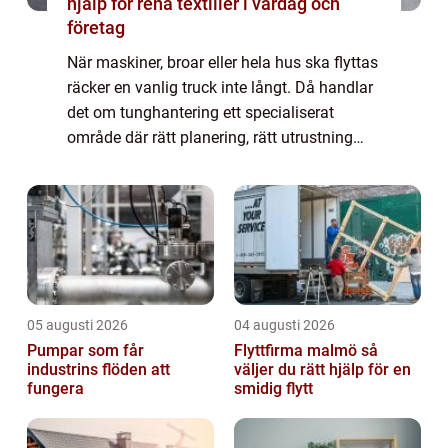
hjälp för rena textilier i vardag och
företag
När maskiner, broar eller hela hus ska flyttas
räcker en vanlig truck inte långt. Då handlar
det om tunghantering ett specialiserat
område där rätt planering, rätt utrustning
och erfarna yrkespersoner avgör skillnaden
mellan ett smidigt projekt och e...
05 augusti 2026
04 augusti 2026
Pumpar som får
Flyttfirma malmö så
industrins flöden att
väljer du rätt hjälp för en
fungera
smidig flytt