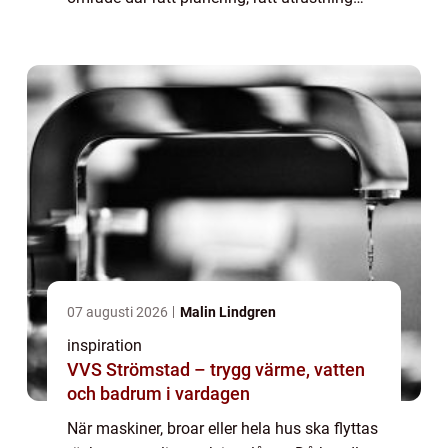
och erfarna yrkespersoner avgör skillnaden
mellan ett smidigt projekt och e...
07 augusti 2026
Malin Lindgren
inspiration
VVS Strömstad – trygg värme, vatten
och badrum i vardagen
När maskiner, broar eller hela hus ska flyttas