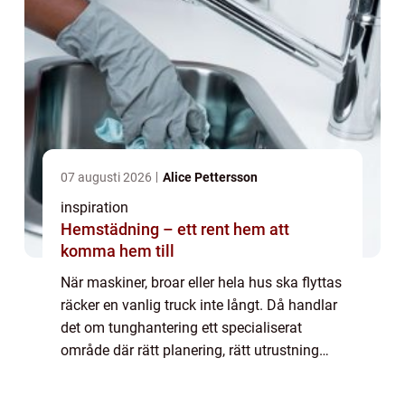
07 augusti 2026
Alice Pettersson
inspiration
Hemstädning – ett rent hem att
komma hem till
När maskiner, broar eller hela hus ska flyttas
räcker en vanlig truck inte långt. Då handlar
det om tunghantering ett specialiserat
område där rätt planering, rätt utrustning
och erfarna yrkespersoner avgör skillnaden
mellan ett smidigt projekt och e...