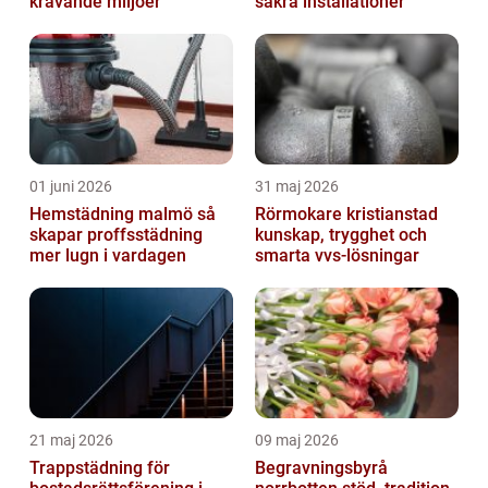
krävande miljöer
säkra installationer
01 juni 2026
31 maj 2026
Hemstädning malmö så
Rörmokare kristianstad
skapar proffsstädning
kunskap, trygghet och
mer lugn i vardagen
smarta vvs-lösningar
21 maj 2026
09 maj 2026
Trappstädning för
Begravningsbyrå