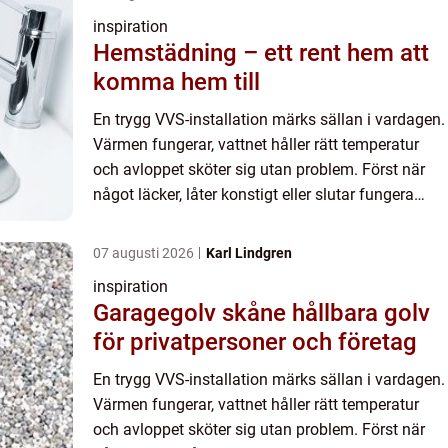
inspiration
Hemstädning – ett rent hem att
komma hem till
En trygg VVS-installation märks sällan i vardagen.
Värmen fungerar, vattnet håller rätt temperatur
och avloppet sköter sig utan problem. Först när
något läcker, låter konstigt eller slutar fungera
inser många hur avgörande en bra rörinstallatör
är. I...
07 augusti 2026
Karl Lindgren
inspiration
Garagegolv skåne hållbara golv
för privatpersoner och företag
En trygg VVS-installation märks sällan i vardagen.
Värmen fungerar, vattnet håller rätt temperatur
och avloppet sköter sig utan problem. Först när