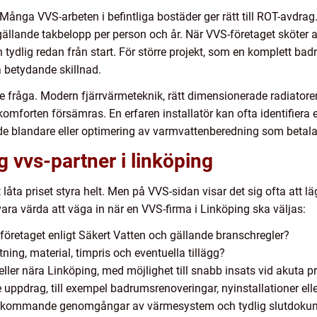
ånga VVS-arbeten i befintliga bostäder ger rätt till ROT-avdrag
gällande takbelopp per person och år. När VVS-företaget sköter 
n tydlig redan från start. För större projekt, som en komplett ba
 betydande skillnad.
de fråga. Modern fjärrvärmeteknik, rätt dimensionerade radiator
mforten försämras. En erfaren installatör kan ofta identifiera en
de blandare eller optimering av varmvattenberedning som betalar 
ig vvs-partner i linköping
 låta priset styra helt. Men på VVS-sidan visar det sig ofta att lägs
ara värda att väga in när en VVS-firma i Linköping ska väljas:
företaget enligt Säkert Vatten och gällande branschregler?
ning, material, timpris och eventuella tillägg?
 eller nära Linköping, med möjlighet till snabb insats vid akuta 
uppdrag, till exempel badrumsrenoveringar, nyinstallationer ell
återkommande genomgångar av värmesystem och tydlig slutdoku