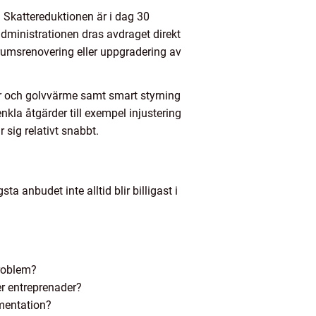
. Skattereduktionen är i dag 30
administrationen dras avdraget direkt
drumsrenovering eller uppgradering av
er och golvvärme samt smart styrning
kla åtgärder till exempel injustering
sig relativt snabbt.
ta anbudet inte alltid blir billigast i
problem?
er entreprenader?
mentation?