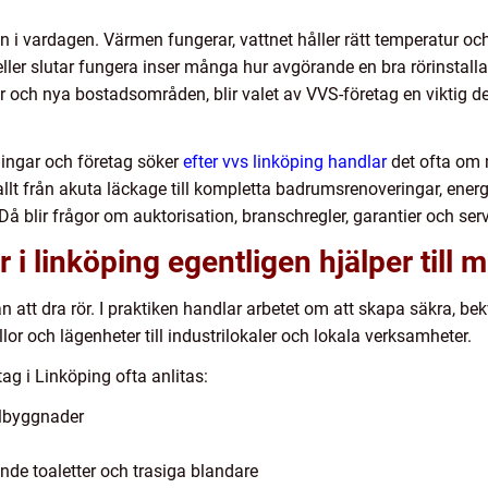
n i vardagen. Värmen fungerar, vattnet håller rätt temperatur oc
 eller slutar fungera inser många hur avgörande en bra rörinstall
r och nya bostadsområden, blir valet av VVS-företag en viktig d
ningar och företag söker
efter vvs linköping handlar
det ofta om 
llt från akuta läckage till kompletta badrumsrenoveringar, energ
 Då blir frågor om auktorisation, branschregler, garantier och se
r i linköping egentligen hjälper till 
än att dra rör. I praktiken handlar arbetet om att skapa säkra, b
llor och lägenheter till industrilokaler och lokala verksamheter.
g i Linköping ofta anlitas:
illbyggnader
nde toaletter och trasiga blandare