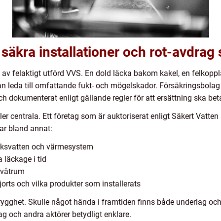
 säkra installationer och rot-avdrag s
v felaktigt utförd VVS. En dold läcka bakom kakel, en felkoppl
n leda till omfattande fukt- och mögelskador. Försäkringsbolag st
 dokumenterat enligt gällande regler för att ersättning ska beta
er centrala. Ett företag som är auktoriserat enligt Säkert Vatten a
tar bland annat:
icksvatten och värmesystem
 läckage i tid
 våtrum
rts och vilka produkter som installerats
trygghet. Skulle något hända i framtiden finns både underlag o
g och andra aktörer betydligt enklare.