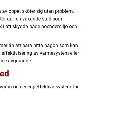
h avloppet sköter sig utan problem.
atör är. I en växande stad som
el i att skydda både boendemiljö och
mer än att bara hitta någon som kan
ieffektivisering av värmesystem eller
rvice avgörande.
med
ekväma och energieffektiva system för