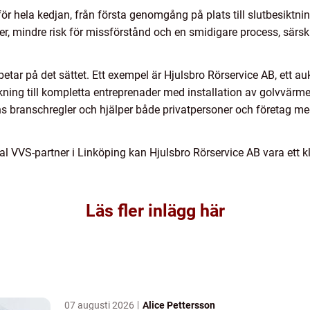
för hela kedjan, från första genomgång på plats till slutbesikt
r, mindre risk för missförstånd och en smidigare process, särski
rbetar på det sättet. Ett exempel är Hjulsbro Rörservice AB, ett a
ökning till kompletta entreprenader med installation av golvvärm
ens branschregler och hjälper både privatpersoner och företag 
l VVS-partner i Linköping kan Hjulsbro Rörservice AB vara ett kl
Läs fler inlägg här
07 augusti 2026
Alice Pettersson