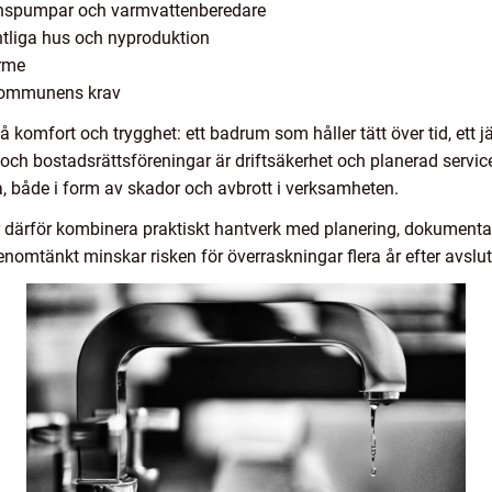
ionspumpar och varmvattenberedare
intliga hus och nyproduktion
ärme
 kommunens krav
på komfort och trygghet: ett badrum som håller tätt över tid, ett
ch bostadsrättsföreningar är driftsäkerhet och planerad service 
, både i form av skador och avbrott i verksamheten.
r därför kombinera praktiskt hantverk med planering, dokumenta
enomtänkt minskar risken för överraskningar flera år efter avslut