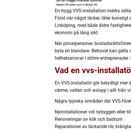
En trygg VVS-installation märks sälla
Först när något läcker, låter konstigt
Linköping, med både äldre fastighete
ekonomi på lång sikt.
När privatpersoner, bostadsrättsföre
byta en blandare. Behovet kan gälla a
helhetsansvar i större entreprenader.
Vad en vvs-installatö
En VVS-installatör gör betydligt mer 
värme, vatten och avlopp i allt från vi
Några typiska områden där VVS-företa
Nyinstallationer vid nybyggen eller t
Renoveringar av kök och badrum
Reparationer av läckande rör, krångla